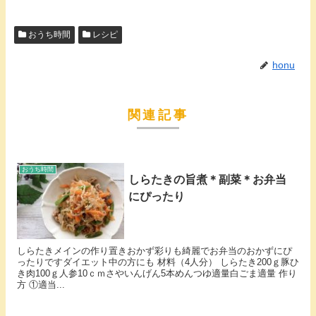
おうち時間
レシピ
honu
関連記事
おうち時間
しらたきの旨煮＊副菜＊お弁当
にぴったり
しらたきメインの作り置きおかず彩りも綺麗でお弁当のおかずにぴ
ったりですダイエット中の方にも 材料（4人分） しらたき200ｇ豚ひ
き肉100ｇ人参10ｃｍさやいんげん5本めんつゆ適量白ごま適量 作り
方 ①適当...