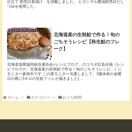
仕立て 割烹白菜漬け を頂戴しました。 ヒガシマル醤油割烹白だし
つゆを使用した...
モニター＆プレゼント
北海道産の生秋鮭で作る！旬の
ごちそうレシピ【秋生鮭のフレ
ーク】
北海道漁業協同組合連合会×レシピブログ」のコラボ広告企画《レシ
ピブログの「北海道産の生秋鮭で作る！旬のごちそうレシピ」》に
モニター参加中です この度モニター当選しまして、3連休前の金曜
日の夜に5キロの生鮭フィレが届きました(...
ホーム
カテゴリー
おうち時間