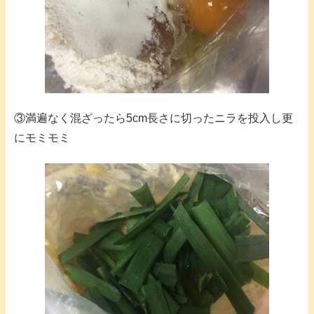
③満遍なく混ざったら5cm長さに切ったニラを投入し更
にモミモミ