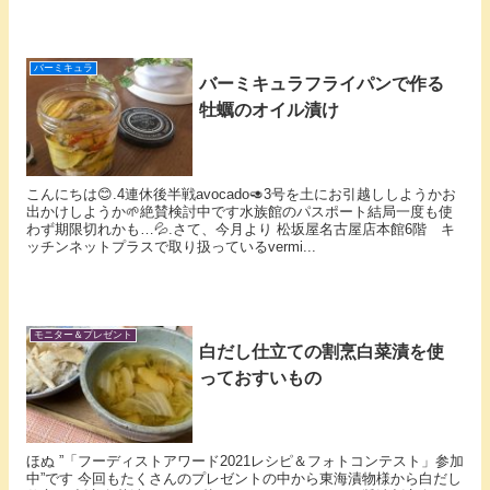
バーミキュラ
バーミキュラフライパンで作る
牡蠣のオイル漬け
こんにちは😊.4連休後半戦avocado🥑3号を土にお引越ししようかお
出かけしようか🌱絶賛検討中です水族館のパスポート結局一度も使
わず期限切れかも…💦.さて、今月より 松坂屋名古屋店本館6階 キ
ッチンネットプラスで取り扱っているvermi...
モニター＆プレゼント
白だし仕立ての割烹白菜漬を使
っておすいもの
ほぬ ”「フーディストアワード2021レシピ＆フォトコンテスト」参加
中”です 今回もたくさんのプレゼントの中から東海漬物様から白だし