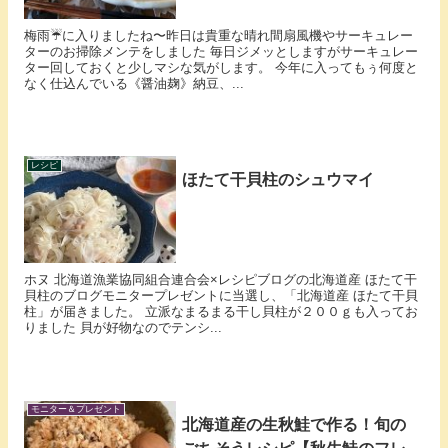
梅雨☔️に入りましたね〜昨日は貴重な晴れ間扇風機やサーキュレー
ターのお掃除メンテをしました 毎日ジメッとしますがサーキュレー
ター回しておくと少しマシな気がします。 今年に入ってもぅ何度と
なく仕込んでいる《醤油麹》納豆、...
レシピ
ほたて干貝柱のシュウマイ
ホヌ 北海道漁業協同組合連合会×レシピブログの北海道産 ほたて干
貝柱のブログモニタープレゼントに当選し、「北海道産 ほたて干貝
柱」が届きました。 立派なまるまる干し貝柱が２００ｇも入ってお
りました 貝が好物なのでテンシ...
モニター＆プレゼント
北海道産の生秋鮭で作る！旬の