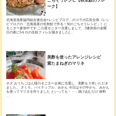
ごちそうレシピ【秋生鮭のフレ
ーク】
北海道漁業協同組合連合会×レシピブログ」のコラボ広告企画《レシ
ピブログの「北海道産の生秋鮭で作る！旬のごちそうレシピ」》に
モニター参加中です この度モニター当選しまして、3連休前の金曜
日の夜に5キロの生鮭フィレが届きました(...
レシピ
美酢を使ったアレンジレシピ
紫たまねぎのマリネ
ホヌ おうちごはん様のモニター企画に当選し、美酢を３本いただき
ました。 ざくろ、パイナップル、みかん 今日はその中から、みかん
を使ってマリネを作りました といっても・・・漬け込むだけ 材料
...