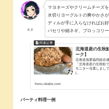
マヨネーズやクリームチーズを
水切りヨーグルトの爽やかさが
ディルが手に入らなければお好
ホヌ
パセリや細ネギ、ブロッコリー
北海道産の生秋
ーク】
北海道漁業協同組合
「北海道産の生秋鮭
モニター当選しまして
(...
honu.okakis.com
パーティ料理一例