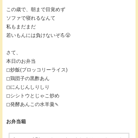
この歳で、朝まで目覚めず
ソファで寝れるなんて
私もまだまだ
若いもんには負けないぞ💪😤
さて、
本日のお弁当
◻︎炒飯(ブロッコリーライス)
◻︎鶏団子の黒酢あん
◻︎にんじんしりしり
◻︎シシトウとじゃこ炒め
◻︎発酵あんこの水羊羹🍡
お弁当箱