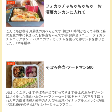
お弁当
フォカッチャちゃちゃちゃ お
洒落カンカンに入れて
こんにちは😃今月最後のおべんとです 朝はUP時間がなくて今既に私
のお腹の中に収まったお弁当ちゃんです🤣 お弁当メニュー フォカッ
チャエッグサンド パスコのフォカッチャを使って卵サンドを作りま
した。1本を横半...
お弁当
そぼろ弁当-フードマン500
⁡おはようございます⁡そぼろ弁当で行ってきます😆⁡上のおかずゾーン
はボイルした鎌倉ハムのハーブソーセージ紫キャベツのマリネほう
れん草の奈良漬和え菊芋のきんぴら台湾パイナップルとオレンジ(撮
り忘れ)⁡菊芋のきんぴらはバーミキュラフラ...