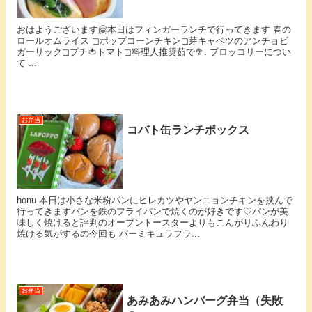
おはようございます🤗本日はフィンガーランチで行ってきます 春の
ロールオムライス ◻︎ポップコーンチキン◻︎芽キャベツのアンチョビ
ガーリック◻︎プチ🍅トマト◻︎料理人推奨茹で🥦. ブロッコリーについ
て ...
お弁当
コバト缶ランチボックス
honu 本日は小さな米粉パンにヒレカツやヤンニョンチキンを挟んで
行ってきます⁡パンを鉄のフライパンで焼くのが好きです♡パンが美
味しく焼けると評判のオーブントースターよりもこんがりふんわり
焼ける気がするの⁡今回も バーミキュラフラ...
お弁当
あみあみハンバーグ弁当（失敗