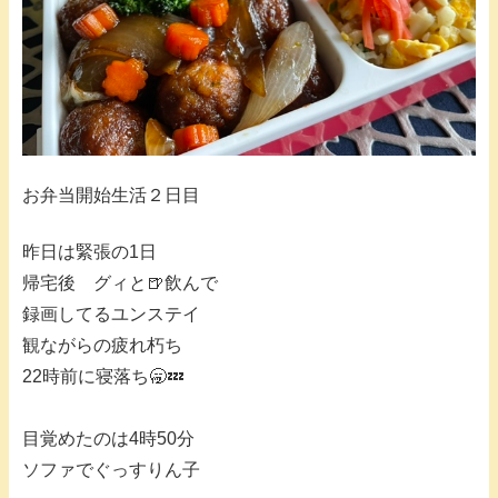
お弁当開始生活２日目
昨日は緊張の1日
帰宅後 グィと🍺飲んで
録画してるユンステイ
観ながらの疲れ朽ち
22時前に寝落ち🥱💤
目覚めたのは4時50分
ソファでぐっすりん子