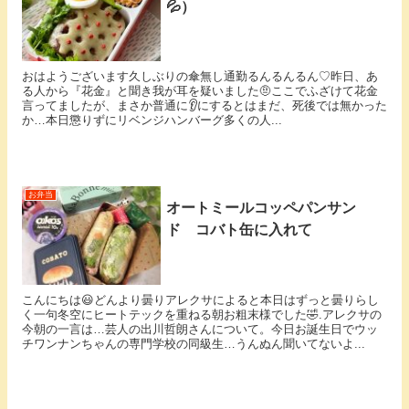
💦）
おはようございます久しぶりの傘無し通勤るんるんるん♡⁡昨日、あ
る人から『花金』と聞き我が耳を疑いました🤨ここでふざけて花金
言ってましたが、まさか普通に👂にするとはまだ、死後では無かった
か…⁡本日懲りずにリベンジハンバーグ⁡多くの人...
お弁当
オートミールコッペパンサン
ド コバト缶に入れて
こんにちは😃どんより曇りアレクサによると本日はずっと曇りらし
く一句冬空にヒートテックを重ねる朝お粗末様でした🤣.アレクサの
今朝の一言は…芸人の出川哲朗さんについて。今日お誕生日でウッ
チワンナンちゃんの専門学校の同級生…うんぬん聞いてないよ...