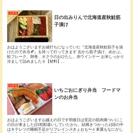
お弁当
日の出みりんで北海道産秋鮭筋
子漬け
おはようございます⁡お値打ちになっていた『北海道産秋鮭筋子を漬
けたので弁当🍂』を持って行ってきます 右から筋子漬け、めかぶ、
鮭フレーク、卵巻、オクラのおひたし、赤ウインナー お米しっかり
冷まして詰めました☺️⁡【材料】...
お弁当
いちごおにぎり弁当 フードマ
ンのお弁当
おはようございます山越えの日です明後日は安定の筋肉痛ついにこ
の日が来ました(日程勘違いしていたから、結構きつかったz)頭の中
はキテレツの睡眠不足がリフレイン🎶きょおも〜♬来週もなにがし