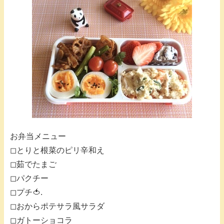
お弁当メニュー
◻︎とりと根菜のピリ辛和え
◻︎茹でたまご
◻︎パクチー
◻︎プチ🍅.
◻︎おからポテサラ風サラダ
◻︎ガトーショコラ