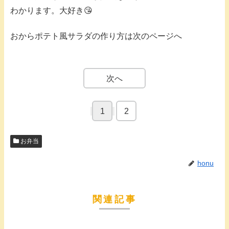
わかります。大好き😘
おからポテト風サラダの作り方は次のページへ
次へ
1
2
お弁当
honu
関連記事