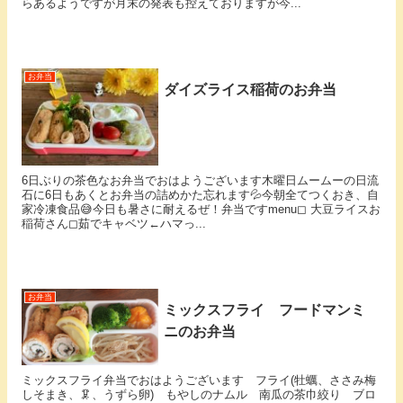
らあるようですが月末の発表も控えておりますが今...
お弁当
ダイズライス稲荷のお弁当
6日ぶりの茶色なお弁当でおはようございます木曜日ムームーの日⁡流
石に6日もあくとお弁当の詰めかた忘れます💦今朝全てつくおき、自
家冷凍食品😅⁡今日も暑さに耐えるぜ！弁当です⁡menu◻︎ 大豆ライスお
稲荷さん◻︎茹でキャベツ←ハマっ...
お弁当
ミックスフライ フードマンミ
ニのお弁当
ミックスフライ弁当でおはようございます フライ(牡蠣、ささみ梅
しそまき、🦑、うずら卵) もやしのナムル 南瓜の茶巾絞り ブロ