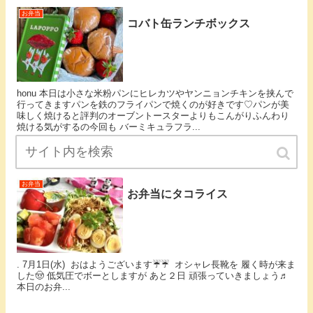
お弁当
コバト缶ランチボックス
honu 本日は小さな米粉パンにヒレカツやヤンニョンチキンを挟んで
行ってきます⁡パンを鉄のフライパンで焼くのが好きです♡パンが美
味しく焼けると評判のオーブントースターよりもこんがりふんわり
焼ける気がするの⁡今回も バーミキュラフラ...
お弁当
お弁当にタコライス
. 7月1日(水) ⁡ おはようございます☔️☔️ ⁡ オシャレ長靴を 履く時が来ま
した🤠 低気圧でボーとしますが あと２日 頑張っていきましょう♬ ⁡
本日のお弁...