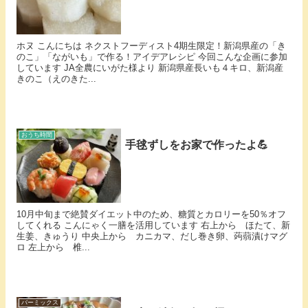
ホヌ こんにちは ネクストフーディスト4期生限定！新潟県産の「き
のこ」「ながいも」で作る！アイデアレシピ 今回こんな企画に参加
しています JA全農にいがた様より 新潟県産長いも４キロ、新潟産
きのこ（えのきた...
おうち時間
手毬ずしをお家で作ったよ💪
10月中旬まで絶賛ダイエット中のため、糖質とカロリーを50％オフ
してくれる こんにゃく一膳を活用しています 右上から ほたて、新
生姜、きゅうり 中央上から カニカマ、だし巻き卵、蒟蒻漬けマグ
ロ 左上から 椎...
バーミックス