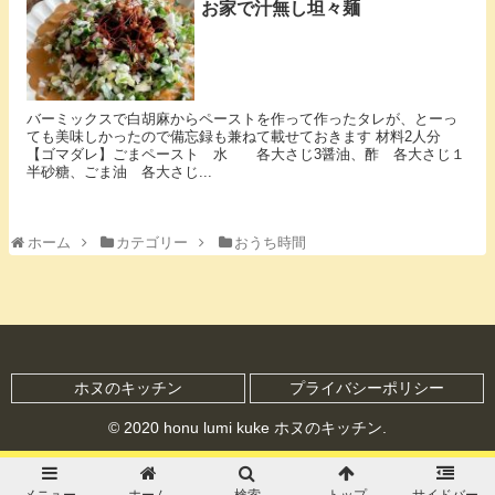
お家で汁無し坦々麺
バーミックスで白胡麻からペーストを作って作ったタレが、とーっ
ても美味しかったので備忘録も兼ねて載せておきます 材料2人分
【ゴマダレ】ごまペースト 水 各大さじ3醤油、酢 各大さじ１
半砂糖、ごま油 各大さじ...
ホーム
カテゴリー
おうち時間
ホヌのキッチン
プライバシーポリシー
© 2020 honu lumi kuke ホヌのキッチン.