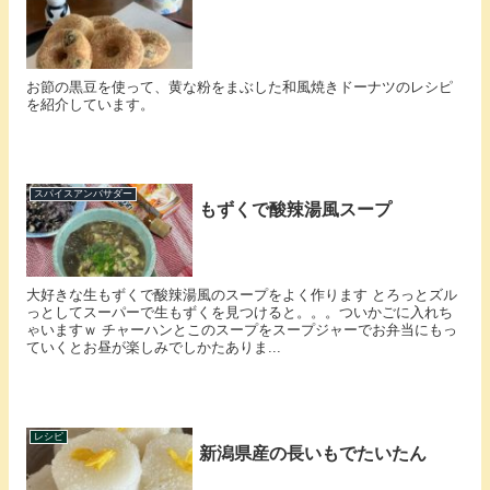
お節の黒豆を使って、黄な粉をまぶした和風焼きドーナツのレシピ
を紹介しています。
スパイスアンバサダー
もずくで酸辣湯風スープ
大好きな生もずくで酸辣湯風のスープをよく作ります とろっとズル
っとしてスーパーで生もずくを見つけると。。。ついかごに入れち
ゃいますｗ チャーハンとこのスープをスープジャーでお弁当にもっ
ていくとお昼が楽しみでしかたありま...
レシピ
新潟県産の長いもでたいたん