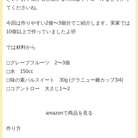
てくださいね。
今回は作りやすい2個〜3個分でご紹介します。実家では
10個以上で作っていましたよ🤣
では材料から
◻︎グレープフルーツ 2〜3個
◻︎水 150cc
◻︎味の素パルスイート 30g (グラニュー糖カップ3/4)
◻︎コアントロー 大さじ1〜2
amazonで商品を見る
作り方