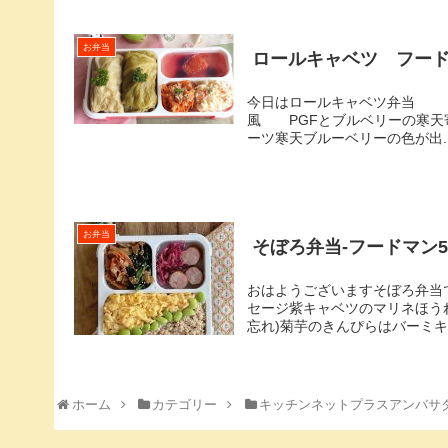
お弁当
ロールキャベツ フー
今日はロールキャベツ弁当
風 PGFとブルベリーの寒天寄
ーツ寒天ブルーベリーの色が出..
お弁当
そぼろ弁当-フードマン5
⁡おはようございます⁡そぼろ弁
セージ紫キャベツのマリネほう
忘れ)⁡菊芋のきんぴらはバーミキュ
ホーム
カテゴリー
キッチンネットプラスアンバサ