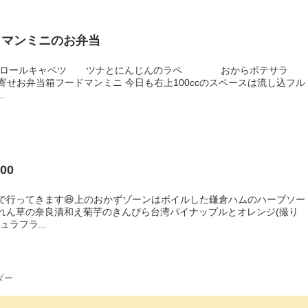
ドマンミニのお弁当
 ロールキャベツ ツナとにんじんのラペ おからポテサラ
せお弁当箱フードマンミニ 今日も右上100ccのスペースは流し込フル
.
00
当で行ってきます😆⁡上のおかずゾーンはボイルした鎌倉ハムのハーブソー
れん草の奈良漬和え菊芋のきんぴら台湾パイナップルとオレンジ(撮り
ラフラ...
ダー