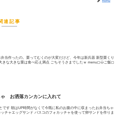
honu
関連記事
でお弁当作ったの。栗ってむくのが大変だけど、今年は新兵器 新型栗くり
な大きな栗は食べ応え満点 ごちそうさまでしたｗ ⁡menu◻︎🌰ご飯◻︎
ちゃ お洒落カンカンに入れて
とです 朝はUP時間がなくて今既に私のお腹の中に収まったお弁当ちゃ
ォカッチャエッグサンド パスコのフォカッチャを使って卵サンドを作りま