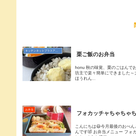
キッチンネットプラスアンバサダー
栗ご飯のお弁当
honu 秋の味覚、栗のごはん
坊主で楽々簡単にできました～大き
ほうれん...
お弁当
フォカッチャちゃちゃ
こんにちは😃今月最後のおべん
んです🤣 お弁当メニュー フ