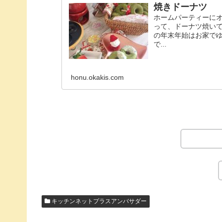
焼きドーナツ
ホームパーティーに
って、ドーナツ焼い
の年末年始はお家で
で...
honu.okakis.com
キッチンネットプラスアンバサダー