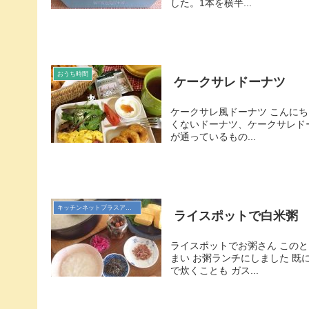
した。1本を横半...
おうち時間
ケークサレドーナツ
ケークサレ風ドーナツ こんにち
くないドーナツ、ケークサレド
が通っているもの...
キッチンネットプラスアンバサダー
ライスポットで白米粥
ライスポットでお粥さん この
まい お粥ランチにしました 既
で炊くことも ガス...