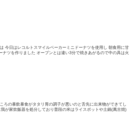
は 今日はレコルトスマイルベーカーミニドーナツを使用し 朝食用に甘
ーナツを作りました オーブンとは違い3分で焼きあがるので中の具は火
ところの暴飲暴食がタタリ胃の調子が悪いのと舌先に出来物ができてし
に我が家炊飯器を処分しており普段の米はライスポットや土鍋(萬古焼)