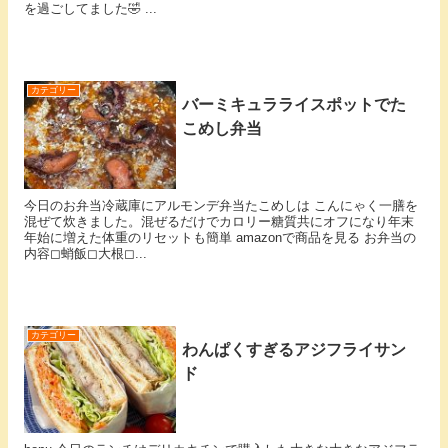
を過ごしてました🤣 ...
カテゴリー
バーミキュラライスポットでた
こめし弁当
今日のお弁当冷蔵庫にアルモンデ弁当たこめしは こんにゃく一膳を
混ぜて炊きました。混ぜるだけでカロリー糖質共にオフになり年末
年始に増えた体重のリセットも簡単 amazonで商品を見る お弁当の
内容◻︎蛸飯◻︎大根◻...
カテゴリー
わんぱくすぎるアジフライサン
ド