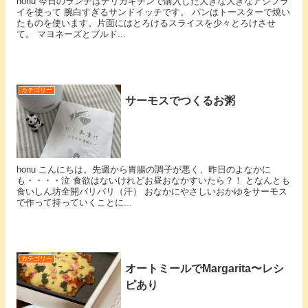
honu 今日のランチはデリカキチンで購入した大きな大きなアジフラ
イを使って 腕白すぎるサンドイッチです。 パンはトースターで焼い
たものを使います。片面にはとろけるスライスを少々とろけさせ
て。 マヨネーズとブルド...
カテゴリー
サーモスでつくるお粥
honu こんにちは。先週から胃腸の調子が悪く、昨日のよなかに
も・・・・泣 食欲はないけれどお昼おなかすいたら？！ となんとも
食いしん坊全開バリバリ（汗） おなかにやさしいおかゆをサーモス
で作って持っていくことに...
カテゴリー
オートミールでMargarita〜レシ
ピあり