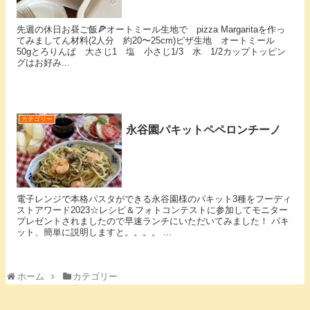
先週の休日お昼ご飯🍕⁡オートミール生地で pizza Margaritaを作っ
てみましてん⁡材料(2人分 約20〜25cm)ピザ生地 オートミール
50gとろりんぱ 大さじ1 塩 小さじ1/3 水 1/2カップ⁡トッピン
グはお好み...
カテゴリー
永谷園パキットペペロンチーノ
電子レンジで本格パスタができる永谷園様のパキット3種をフーディ
ストアワード2023☆レシピ＆フォトコンテストに参加してモニター
プレゼントされましたので早速ランチにいただいてみました！ パキ
ット、簡単に説明しますと。。。。 ...
ホーム
カテゴリー