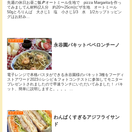
先週の休日お昼ご飯🍕⁡オートミール生地で pizza Margaritaを作っ
てみましてん⁡材料(2人分 約20〜25cm)ピザ生地 オートミール
50gとろりんぱ 大さじ1 塩 小さじ1/3 水 1/2カップ⁡トッピン
グはお好み...
カテゴリー
永谷園パキットペペロンチーノ
電子レンジで本格パスタができる永谷園様のパキット3種をフーディ
ストアワード2023☆レシピ＆フォトコンテストに参加してモニター
プレゼントされましたので早速ランチにいただいてみました！ パキ
ット、簡単に説明しますと。。。。 ...
カテゴリー
わんぱくすぎるアジフライサン
ド