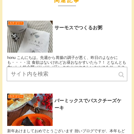
関連記事
カテゴリー
サーモスでつくるお粥
honu こんにちは。先週から胃腸の調子が悪く、昨日のよなかに
も・・・・泣 食欲はないけれどお昼おなかすいたら？！ となんとも
食いしん坊全開バリバリ（汗） おなかにやさしいおかゆをサーモス
で作って持っていくことに...
カテゴリー
バーミックスでバスクチーズケ
ーキ
新年あけましておめでとうございます 拙いブログですが、本年もど