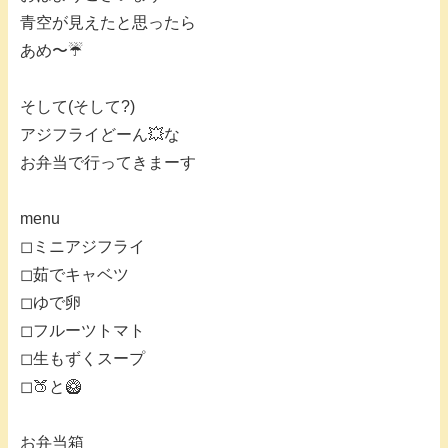
青空が見えたと思ったら
あめ〜☔️
そして(そして?)
アジフライどーん💥な
お弁当で行ってきまーす
menu
◻︎ミニアジフライ
◻︎茹でキャベツ
◻︎ゆで卵
◻︎フルーツトマト
◻︎生もずくスープ
◻︎🍑と🥝
お弁当箱