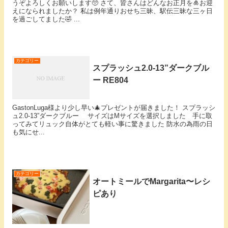
うぞよろしくお願いします🥺 さて、皆さんはどんなお正月を🎍お迎
えになられましたか？ 私は例年通りおせち三昧、駅伝三昧な三ヶ日
を過ごしてました🤣 ...
カテゴリー
スプラッシュ2.0-13”ダークブル
ー RE804
GastonLuga様より少し早い🎄プレゼントが届きました！ スプラッシ
ュ2.0-13”ダークブルー サイズはMサイズを選択しました 手に取
ってみてリュック自体がとても軽い事に驚きました 防水の為雨の日
も気にせ...
カテゴリー
オートミールでMargarita〜レシ
ピあり