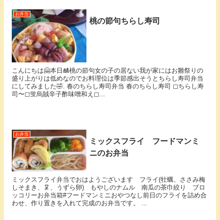
お弁当
桃の節句ちらし寿司
こんにちは🤗本日🎎桃の節句女の子の居ない我が家にはお雛祭りの
盛り上がりは低めなのでお料理位は季節感出そうとちらし寿司弁当
にしてみました🤣. 春のちらし寿司弁当 春のちらし寿司 ◻︎ちらし寿
司〜◻︎蛍烏賊辛子酢味噌和え◻︎...
お弁当
ミックスフライ フードマンミ
ニのお弁当
ミックスフライ弁当でおはようございます フライ(牡蠣、ささみ梅
しそまき、🦑、うずら卵) もやしのナムル 南瓜の茶巾絞り ブロ
ッコリーお弁当箱#フードマンミニおやつなし前日のフライを詰め合
わせ、作り置きを入れて完成のお弁当です。 ...