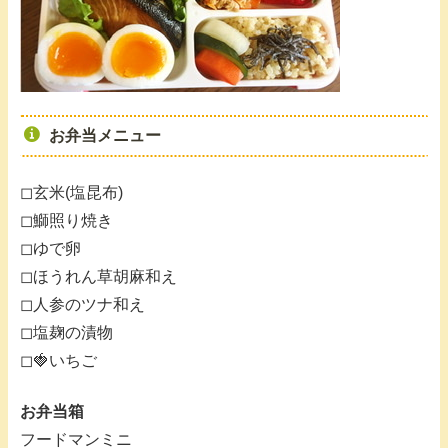
お弁当メニュー
◻︎玄米(塩昆布)
◻︎鰤照り焼き
◻︎ゆで卵
◻︎ほうれん草胡麻和え
◻︎人参のツナ和え
◻︎塩麹の漬物
◻︎🍓いちご
お弁当箱
フードマンミニ