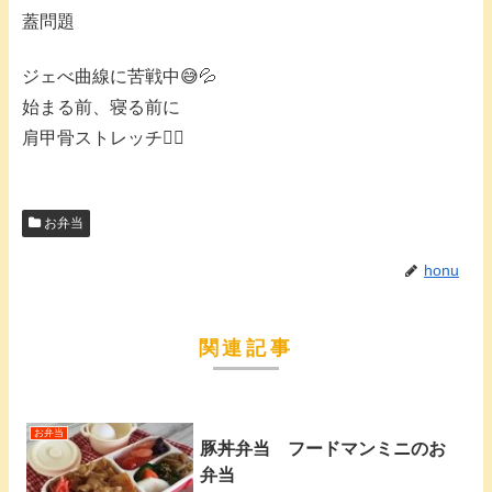
蓋問題
ジェべ曲線に苦戦中😅💦
始まる前、寝る前に
肩甲骨ストレッチ🧘‍♀️
お弁当
honu
関連記事
お弁当
豚丼弁当 フードマンミニのお
弁当