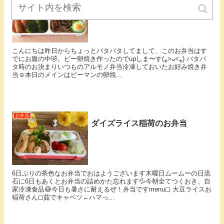
お好み焼きピーマン卵つき フ
ードマンミニのお弁当
こんにちは昨日からちょっとバタバタしてまして、このお弁当はす
でにお腹の中🤣。ピー卵焼き作ったのでupしま〜す(⁎˃ᴗ˂⁎) バタバ
タ時のお決まりいつものアルモノ弁当冷凍しておいたお好み焼き弁
当☺️本日のメインはピーマンの卵焼...
お弁当
ダイズライス稲荷のお弁当
6日ぶりの茶色なお弁当でおはようございます木曜日ムームーの日⁡流
石に6日もあくとお弁当の詰めかた忘れます💦今朝全てつくおき、自
家冷凍食品😅⁡今日も暑さに耐えるぜ！弁当です⁡menu◻︎ 大豆ライスお
稲荷さん◻︎茹でキャベツ←ハマっ...