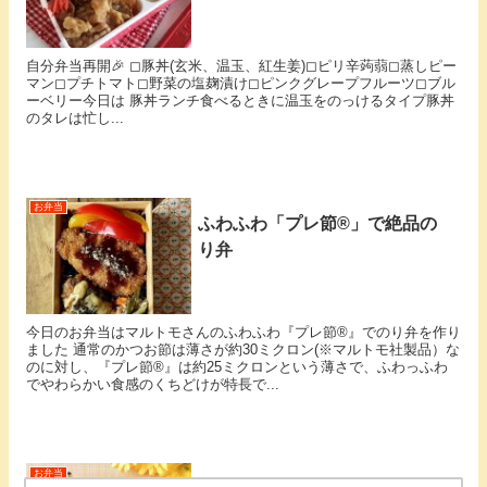
自分弁当再開🎉 ◻︎豚丼(玄米、温玉、紅生姜)◻︎ピリ辛蒟蒻◻︎蒸しピー
マン◻︎プチトマト◻︎野菜の塩麹漬け◻︎ピンクグレープフルーツ◻︎ブル
ーベリー今日は 豚丼ランチ食べるときに温玉をのっけるタイプ豚丼
のタレは忙し...
お弁当
ふわふわ「プレ節®」で絶品の
り弁
今日のお弁当はマルトモさんのふわふわ『プレ節®』でのり弁を作り
ました 通常のかつお節は薄さが約30ミクロン(※マルトモ社製品）な
のに対し、『プレ節®』は約25ミクロンという薄さで、ふわっふわ
でやわらかい食感のくちどけが特長で...
お弁当